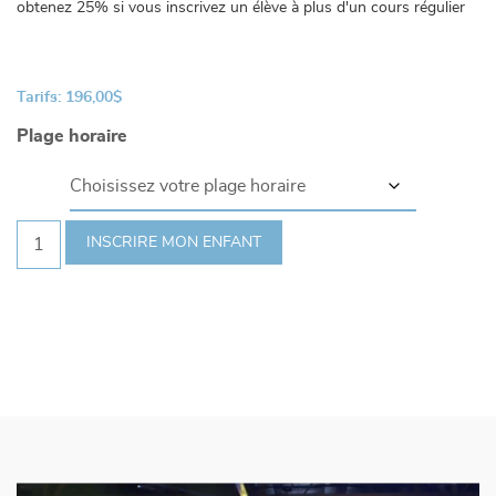
obtenez 25% si vous inscrivez un élève à plus d'un cours régulier
Tarifs:
196,00
$
Plage horaire
quantité
INSCRIRE MON ENFANT
de
TRANSITION
HIP
HOP
COMMERCIAL
5
-
6ans